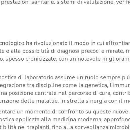
restazioni sanitarie, sistemi di valutazione, verifi
tecnologico ha rivoluzionato il modo in cui affront
e e alla possibilità di diagnosi precoci e mirate,
o, spesso cronicizzate, con un notevole miglioramen
gnostica di laboratorio assume un ruolo sempre pi
egrazione tra discipline come la genetica, l’immun
una posizione centrale nel percorso di cura, contr
nzione delle malattie, in stretta sinergia con il m
entare un momento di confronto su queste nuove sf
gnostica applicata alla medicina moderna, approfo
ilità nei trapianti, fino alla sorveglianza microbi